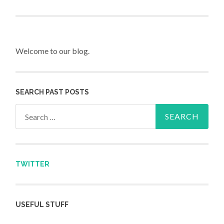
Post navigation
Welcome to our blog.
SEARCH PAST POSTS
Search for:
TWITTER
USEFUL STUFF