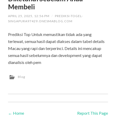
Membeli
APRIL 25, 2025, 12:56 PM
/
PREDIKSI-TOGEL-
SINGAPURA97429.ONESMABLOG.COM
Prediksi Top Untuk memastikan tidak ada yang
terlewat, semua hasil dapat diakses dalam tabel details
Macau yang rapi dan terperinci. Details ini mencakup
semua hasil sebelumnya dan development yang dapat
dianalisis oleh pem
Blog
←
Home
Report This Page